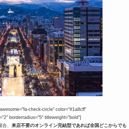
me=”fa-check-circle” color=”#1a8cff”
=”2″ borderradius=”5″ titleweight=”bold”]
場合、
来店不要のオンライン完結型であれば全国どこからでも