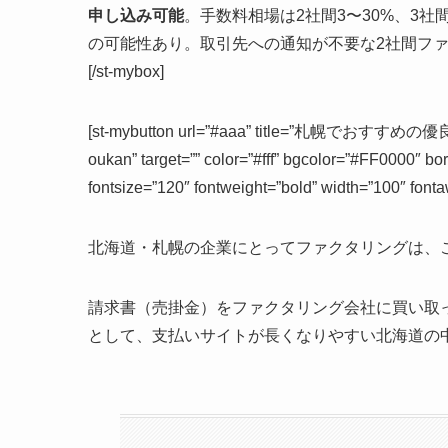
申し込み可能
。手数料相場は2社間3〜30%、3社間
の可能性あり。取引先への通知が不要な2社間フ
[/st-mybox]
[st-mybutton url=”#aaa” title=”札幌でおすすめ
oukan” target=”” color=”#fff” bgcolor=”#FF0000″ b
fontsize=”120″ fontweight=”bold” width=”100″ fonta
北海道・札幌の企業にとってファクタリングは、
請求書（売掛金）をファクタリング会社に買い取
として、支払いサイトが長くなりやすい北海道の