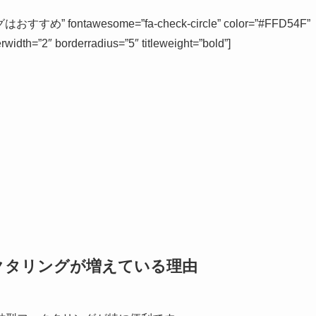
” fontawesome=”fa-check-circle” color=”#FFD54F”
dth=”2″ borderradius=”5″ titleweight=”bold”]
クタリングが増えている理由