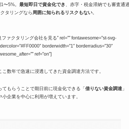
1〜5%。
最短即日で資金化でき
、赤字・税金滞納でも審査通
ァクタリングなら
周囲に知られるリスクもない
。
の優良ファクタリング会社を見る” rel=”” fontawesome=”st-svg-
ordercolor=”#FF0000″ borderwidth=”1″ borderradius=”30″
wesome_after=”” ref=”on”]
ここ数年で急速に浸透してきた資金調達方法です。
ってもらうことで期日前に現金化できる「
借りない資金調達
」
中小企業を中心に利用が増えています。