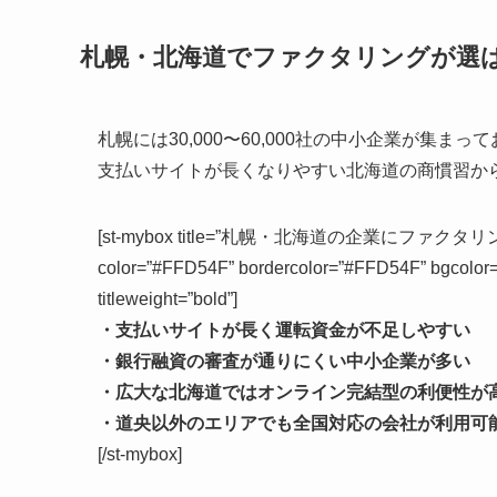
札幌・北海道でファクタリングが選
札幌には30,000〜60,000社の中小企業が集
支払いサイトが長くなりやすい北海道の商慣習か
[st-mybox title=”札幌・北海道の企業にファクタリングが
color=”#FFD54F” bordercolor=”#FFD54F” bgcolor=
titleweight=”bold”]
・支払いサイトが長く運転資金が不足しやすい
・銀行融資の審査が通りにくい中小企業が多い
・広大な北海道ではオンライン完結型の利便性が
・道央以外のエリアでも全国対応の会社が利用可
[/st-mybox]