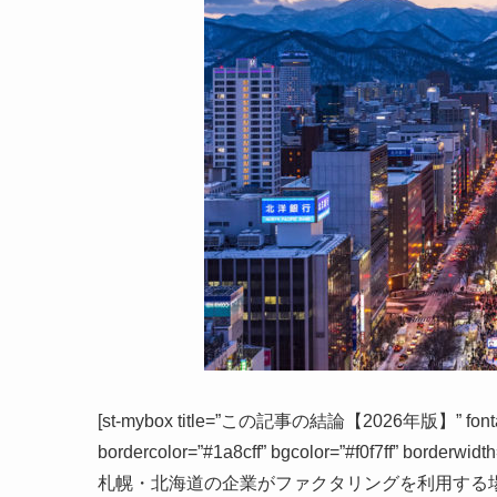
[st-mybox title=”この記事の結論【2026年版】” fontaweso
bordercolor=”#1a8cff” bgcolor=”#f0f7ff” borderwidth
札幌・北海道の企業がファクタリングを利用する