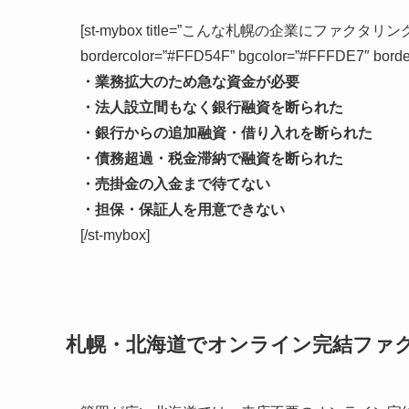
[st-mybox title=”こんな札幌の企業にファクタリングはおすすめ
bordercolor=”#FFD54F” bgcolor=”#FFFDE7″ borderwi
・業務拡大のため急な資金が必要
・法人設立間もなく銀行融資を断られた
・銀行からの追加融資・借り入れを断られた
・債務超過・税金滞納で融資を断られた
・売掛金の入金まで待てない
・担保・保証人を用意できない
[/st-mybox]
札幌・北海道でオンライン完結ファ