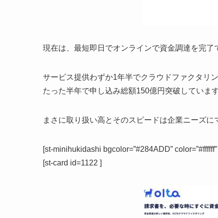
現在は、最短即日でオンラインで資金調達を完了で
サービス提供わずか1年半でクラウドファクタリン
たった半年で申し込み総額150億円突破していま
まさに取り扱い高とそのスピードは企業ニーズに
[st-minihukidashi bgcolor=”#284ADD” color=”#ff
[st-card id=1122 ]